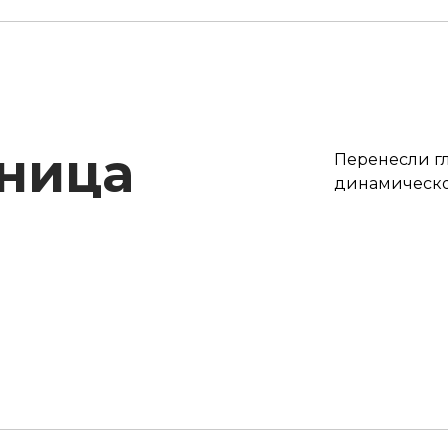
аница
Перенесли г
динамическо