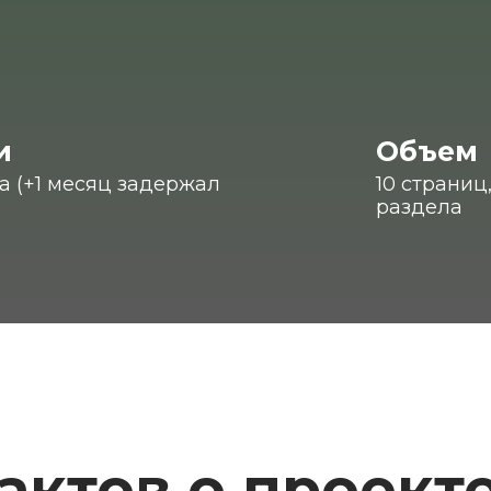
и
Объем
а (+1 месяц задержал
10 страниц,
раздела
актов о проект