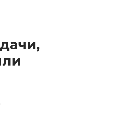
дачи,
яли
.