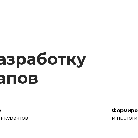
азработку
тапов
,
Формиров
онкурентов
и протот