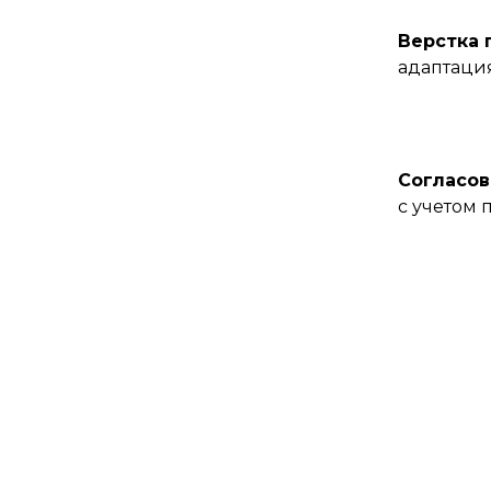
Верстка 
адаптаци
Согласов
с учетом