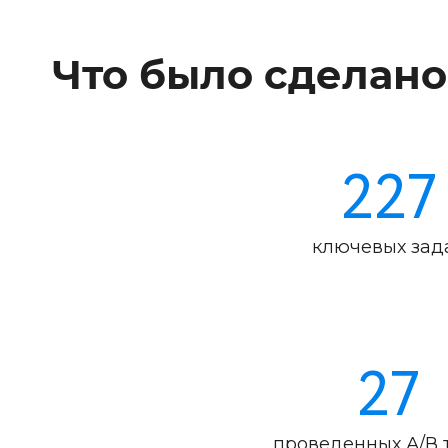
Что было сделано
227
ключевых зад
27
проведенных А/В 