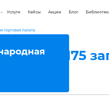
Услуги
Кейсы
Акции
Блог
Библиотек
я торговая палата
народная
 ТОП-10
1 175 з