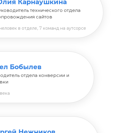
лия Карнаушкина
уководитель технического отдела
опровождения сайтов
человек в отделе, 7 команд на аутсорсе
ел Бобылев
одитель отдела конверсии и
вки
овека
ргей Нежников