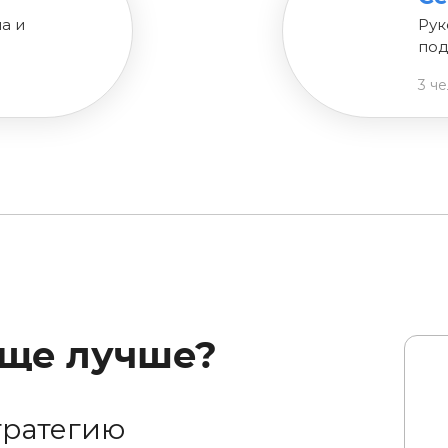
а и
Рук
под
3 ч
еще лучше?
тратегию