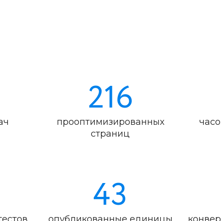
216
ач
прооптимизированных
часо
страниц
43
тестов
опубликованные единицы
конвер