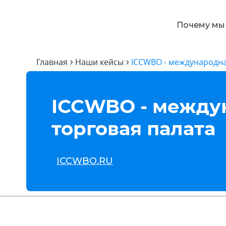
Почему мы
Главная
Наши кейсы
ICCWBO - международна
ICCWBO - между
Вывели в
торговая палата
ICCWBO.RU