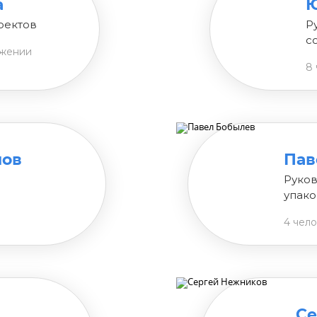
а
Ю
оектов
Р
с
ижении
8 
нов
Пав
Руков
упако
4 чел
Се