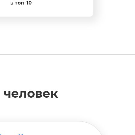
в
топ-10
8 человек