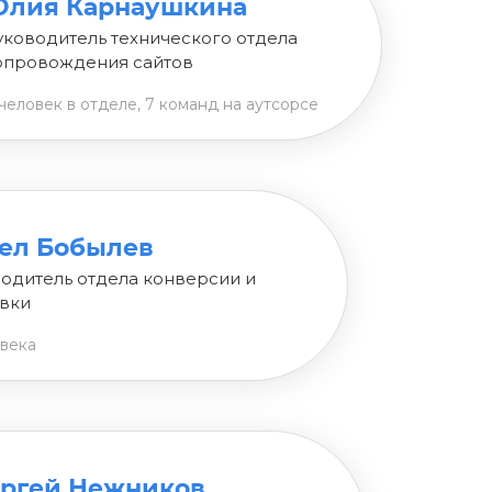
лия Карнаушкина
уководитель технического отдела
опровождения сайтов
человек в отделе, 7 команд на аутсорсе
ел Бобылев
одитель отдела конверсии и
вки
овека
ргей Нежников