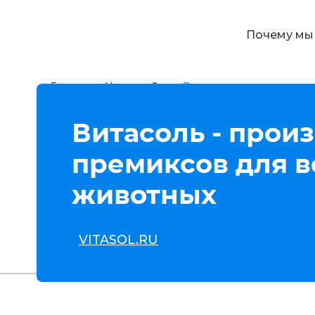
Почему мы
Главная
Наши кейсы
Витасоль - производит
Витасоль - прои
Вывели в
премиксов для в
животных
VITASOL.RU