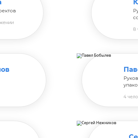
а
Ю
оектов
Р
с
ижении
8 
нов
Пав
Руков
упако
4 чел
Се