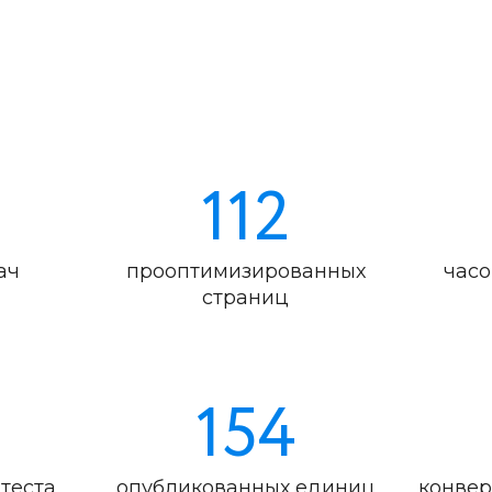
112
ач
прооптимизированных
часо
страниц
154
теста
опубликованных единиц
конвер