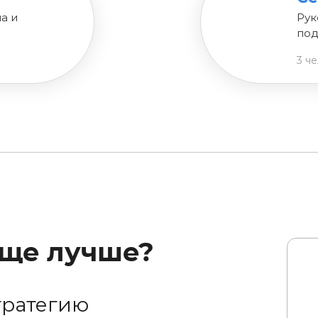
а и
Рук
под
3 ч
еще лучше?
тратегию