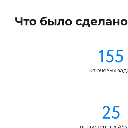
Что было сделано
155
ключевых зад
25
проведенных А/В 