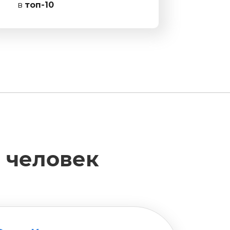
в
топ-10
8 человек