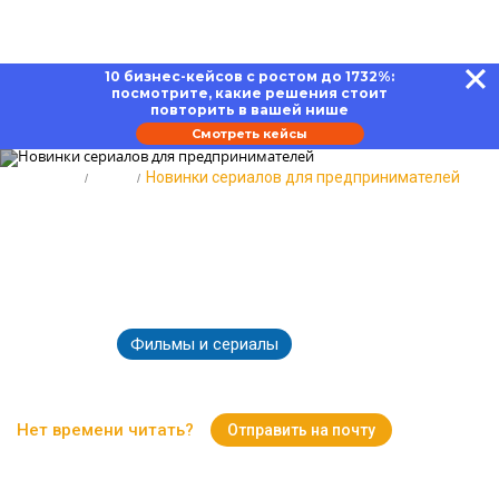
10 бизнес-кейсов с ростом до 1732%:
посмотрите, какие решения стоит
повторить в вашей нише
Смотреть кейсы
Главная
Блог
Новинки сериалов для предпринимателей
Новинки сериалов для
предпринимателей: главная
подборка сезона
Фильмы и сериалы
09.02.2024
3695
Время чтения:
9 минут
Нет времени читать?
Отправить на почту
Вернуться к Блогу