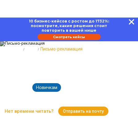
10 бизнес-кейсов с ростом до 1732%:
посмотрите, какие решения стоит
повторить в вашей нише
Смотреть кейсы
Главная
Блог
Письмо-рекламация
Письмо-рекламация: как
составлять и отвечать
Новичкам
06.03.2025
8615
Время чтения:
15 минут
Нет времени читать?
Отправить на почту
Вернуться к Блогу