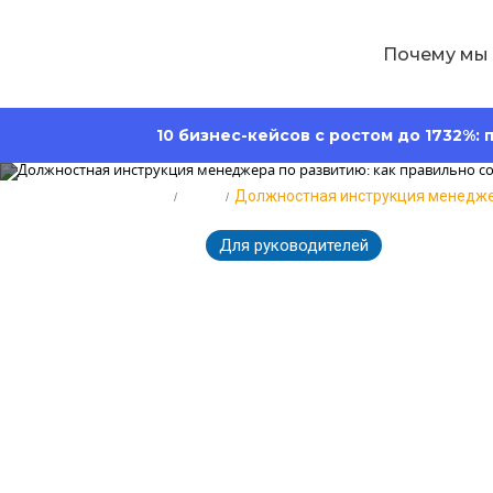
Почему мы
10 бизнес-кейсов с ростом до 1732%:
Главная
Блог
Должностная инструкция менедже
Для руководителей
1380
30.01.2024
Должностная
развитию: ка