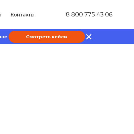
8 800 775 43 06
а
Контакты
Смотреть кейсы
ише
джера по
авить