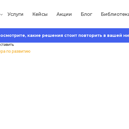
Услуги
Кейсы
Акции
Блог
Библиотек
 посмотрите, какие решения стоит повторить в вашей н
ра по развитию
Сохранить статью:
2
Время чтения:
15 минут
 инструкция мене
к правильно сост