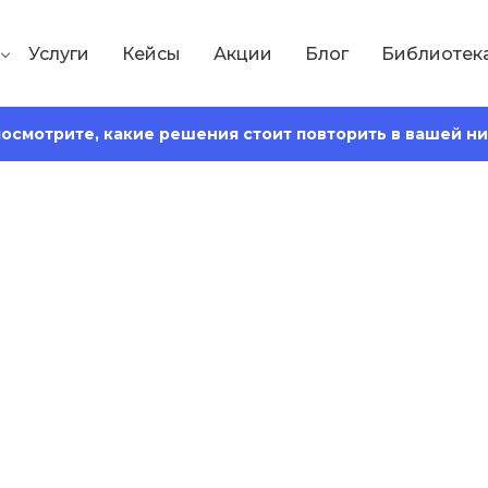
Услуги
Кейсы
Акции
Блог
Библиотек
 посмотрите, какие решения стоит повторить в вашей н
Сохранить статью:
чтения:
18 минут
как раскрепостить