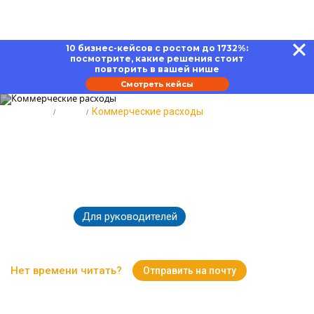
10 бизнес-кейсов с ростом до 1732%:
посмотрите, какие решения стоит
повторить в вашей нише
Смотреть кейсы
Главная
Блог
Коммерческие расходы
Коммерческие расходы: что
входит в понятие и как вести
учет
Для руководителей
08.12.2023
13395
Время чтения:
15 минут
Нет времени читать?
Отправить на почту
Вернуться к Блогу