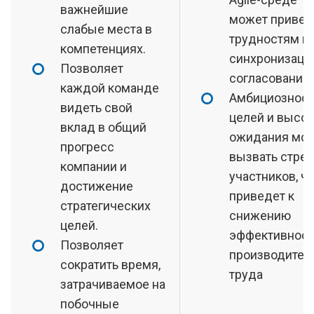
важнейшие
может привес
слабые места в
трудностям в 
компетенциях.
синхронизаци
Позволяет
согласовании.
каждой команде
Амбициозност
видеть свой
целей и высо
вклад в общий
ожидания мог
прогресс
вызвать стрес
компании и
участников, ч
достижение
приведет к
стратегических
снижению
целей.
эффективност
Позволяет
производител
сократить время,
труда
затрачиваемое на
побочные