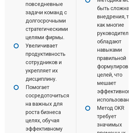
повседневные
быть сложна 
задачи команд с
внедрения, та
долгосрочными
как многие
стратегическими
руководители
целями фирмы.
обладают
Увеличивает
навыками
продуктивность
правильной
сотрудников и
формулировк
укрепляет их
целей, что
дисциплину.
мешает
Помогает
эффективному
сосредоточиться
использовани
на важных для
Метод OKR
роста бизнеса
требует
целях, обучая
значимых
эффективному
временных