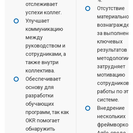
отслеживает
Отсутствие
успехи коллег.
материальног
Улучшает
вознагражден
коммуникацию
за выполнени
между
ключевых
руководством и
результатов в
сотрудниками, а
методологии 
также внутри
затрудняет
коллектива.
мотивацию
Обеспечивает
сотрудников 
основу для
работы по это
разработки
системе.
обучающих
Внедрение
программ, так как
нескольких
OKR помогает
фреймворков 
обнаружить
Agile-среде