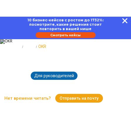
10 бизнес-кейсов с ростом до 1732%:
посмотрите, какие решения стоит
повторить в вашей нише
Смотреть кейсы
Главная
Блог
OKR
OKR: метод постановки целей
Для руководителей
14.01.2025
4183
Время чтения:
18 минут
Нет времени читать?
Отправить на почту
Вернуться к Блогу