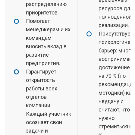
распределению
ресурсов для 
приоритетов.
полноценной
Помогает
реализации.
менеджерам и их
Присутствует
командам
психологичес
вносить вклад в
барьер: многи
развитие
воспринимаю
предприятия.
достижение ц
Гарантирует
на 70 % (по
открытость
рекомендаци
работы всех
методики) как
отделов
неудачу и
компании.
считают, что
Каждый участник
нужно
осознает свои
стремиться к 
задачи и
%.