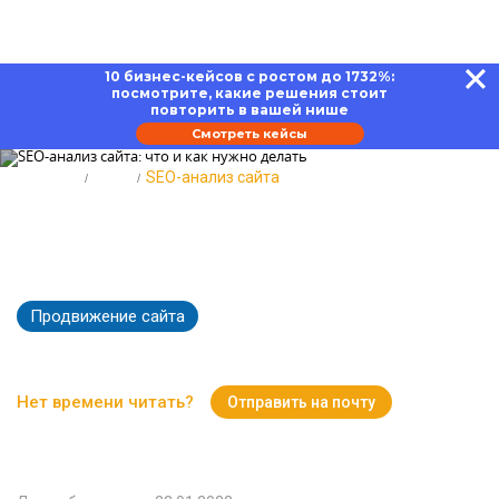
10 бизнес-кейсов с ростом до 1732%:
посмотрите, какие решения стоит
повторить в вашей нише
Смотреть кейсы
Главная
Блог
SEO-анализ сайта
SEO-анализ сайта: что и как
нужно делать
Продвижение сайта
23669
Время чтения:
17 минут
Нет времени читать?
Отправить на почту
Вернуться к Блогу