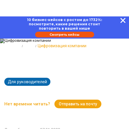
10 бизнес-кейсов с ростом до 1732%:
посмотрите, какие решения стоит
повторить в вашей нише
Смотреть кейсы
Главная
Блог
Цифровизация компании
Цифровизация компании, чтобы
идти в ногу со временем
Для руководителей
16820
Время чтения:
14 минут
Нет времени читать?
Отправить на почту
Вернуться к Блогу