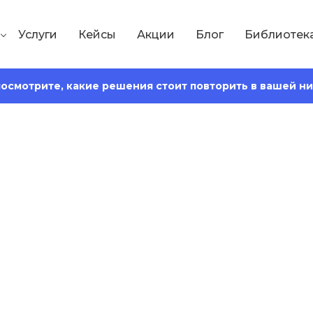
Услуги
Кейсы
Акции
Блог
Библиотек
 посмотрите, какие решения стоит повторить в вашей н
Сохранить статью:
Время чтения:
17 минут
 для чего нужна и