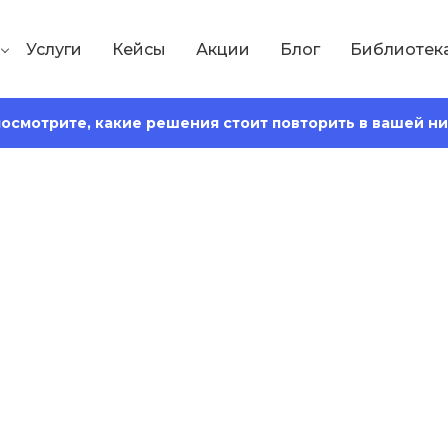
Услуги
Кейсы
Акции
Блог
Библиотек
 посмотрите, какие решения стоит повторить в вашей н
Сохранить статью:
5
Время чтения:
15 минут
ия сайта: что это
веты ИИ