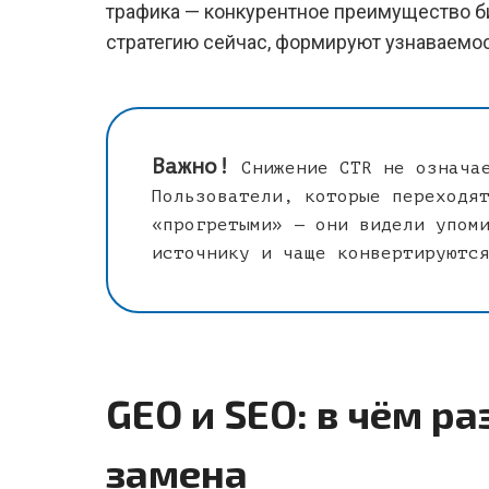
трафика — конкурентное преимущество б
стратегию сейчас, формируют узнаваемос
Важно!
Снижение CTR не означае
Пользователи, которые переходя
«прогретыми» — они видели упом
источнику и чаще конвертируютс
GEO и SEO: в чём р
замена