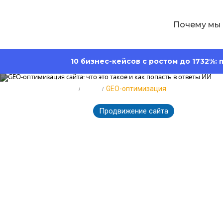
Почему мы
10 бизнес-кейсов с ростом до 1732%:
Главная
Блог
GEO-оптимизация
Продвижение сайта
281
28.05.2026
GEO-оптимизац
попасть в от