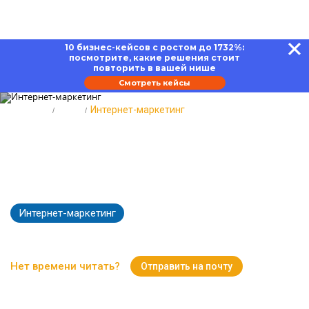
10 бизнес-кейсов с ростом до 1732%:
посмотрите, какие решения стоит
повторить в вашей нише
Смотреть кейсы
Главная
Блог
Интернет-маркетинг
Интернет-маркетинг: цели,
инструменты, разработка
стратегии
Интернет-маркетинг
6978
Время чтения:
16 минут
Нет времени читать?
Отправить на почту
Вернуться к Блогу