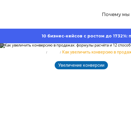
Почему мы
10 бизнес-кейсов с ростом до 1732%:
Главная
Блог
Как увеличить конверсию в прода
Увеличение конверсии
4
26.01.2026
Как увеличит
формулы расч