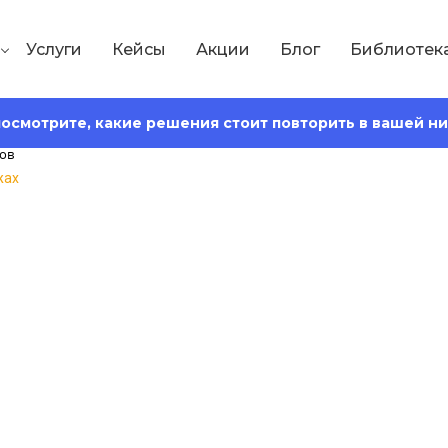
Услуги
Кейсы
Акции
Блог
Библиотек
 посмотрите, какие решения стоит повторить в вашей н
жах
Сохранить статью:
318
Время чтения:
18 минут
ь конверсию в пр
ёта и 12 способо