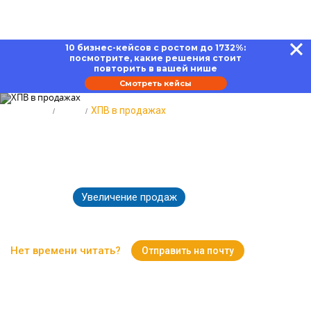
10 бизнес-кейсов с ростом до 1732%:
посмотрите, какие решения стоит
повторить в вашей нише
Смотреть кейсы
Главная
Блог
ХПВ в продажах
ХПВ в продажах: алгоритм,
специфика, результаты
Увеличение продаж
07.03.2025
6088
Время чтения:
18 минут
Нет времени читать?
Отправить на почту
Вернуться к Блогу