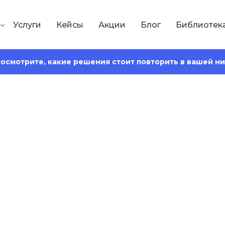
Услуги
Кейсы
Акции
Блог
Библиотек
 посмотрите, какие решения стоит повторить в вашей н
Сохранить статью:
Время чтения:
18 минут
еской тайны: защ
 бизнесе