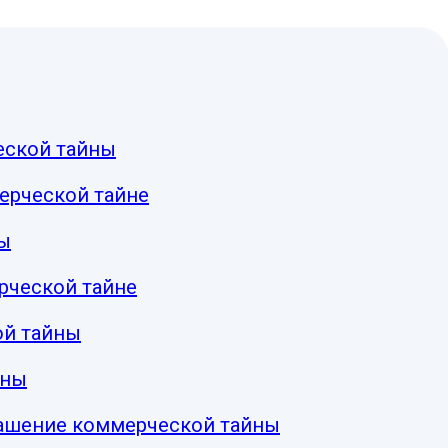
еской тайны
ерческой тайне
ы
рческой тайне
й тайны
йны
лашение коммерческой тайны