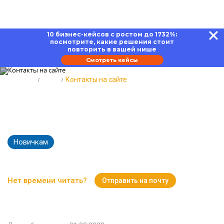
10 бизнес-кейсов с ростом до 1732%:
посмотрите, какие решения стоит
повторить в вашей нише
Смотреть кейсы
Главная
Блог
Контакты на сайте
Контакты на сайте: помогаем
клиенту выйти на сделку
Новичкам
17469
Время чтения:
14 минут
Нет времени читать?
Отправить на почту
Вернуться к Блогу