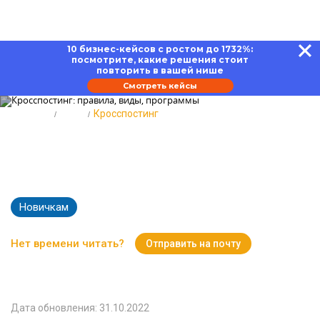
10 бизнес-кейсов с ростом до 1732%:
посмотрите, какие решения стоит
повторить в вашей нише
Смотреть кейсы
Главная
Блог
Кросспостинг
Кросспостинг: правила, виды,
программы
Новичкам
5052
Время чтения:
17 минут
Нет времени читать?
Отправить на почту
Вернуться к Блогу
Дата обновления: 31.10.2022