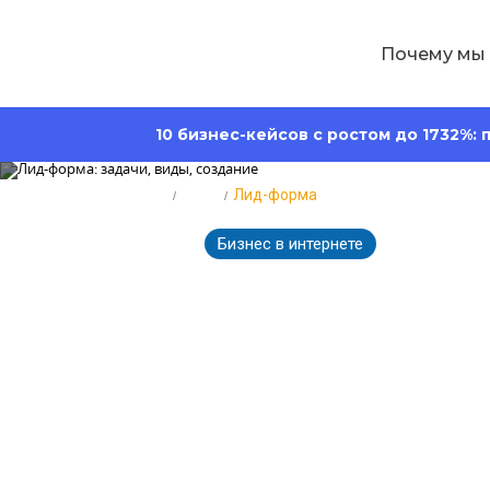
Почему мы
10 бизнес-кейсов с ростом до 1732%:
Главная
Блог
Лид-форма
Бизнес в интернете
3264
13.06.2025
Лид-форма: з