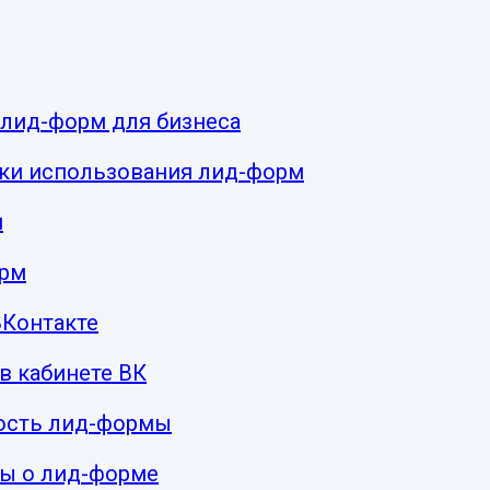
лид-форм для бизнеса
ки использования лид-форм
м
орм
ВКонтакте
в кабинете ВК
ость лид-формы
сы о лид-форме