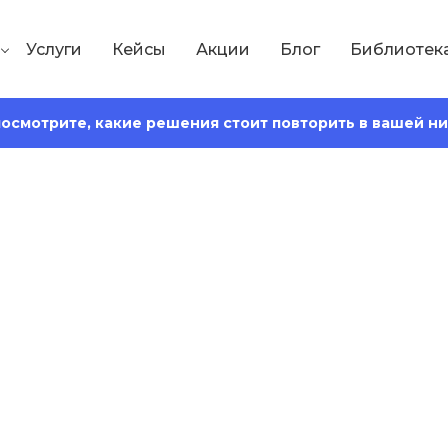
Услуги
Кейсы
Акции
Блог
Библиотек
 посмотрите, какие решения стоит повторить в вашей н
Сохранить статью:
Время чтения:
16 минут
адачи, виды, соз