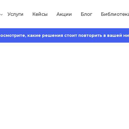
Услуги
Кейсы
Акции
Блог
Библиотек
 посмотрите, какие решения стоит повторить в вашей н
Сохранить статью:
Время чтения:
17 минут
ые запросы: виды
ия