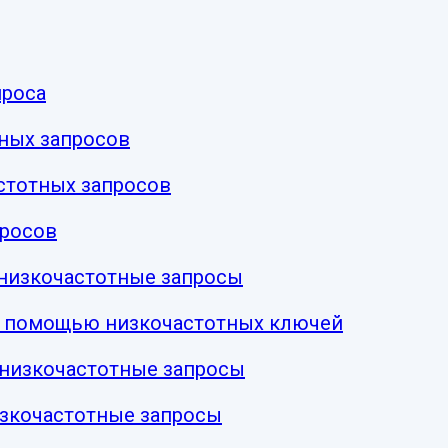
проса
ных запросов
стотных запросов
просов
 низкочастотные запросы
с помощью низкочастотных ключей
 низкочастотные запросы
изкочастотные запросы