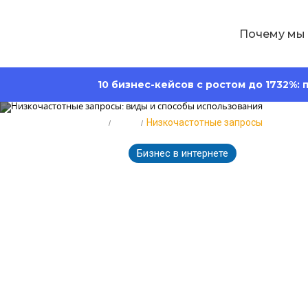
Почему мы
10 бизнес-кейсов с ростом до 1732%:
Главная
Блог
Низкочастотные запросы
Бизнес в интернете
3512
08.04.2026
Низкочастотн
использован