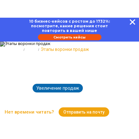
10 бизнес-кейсов с ростом до 1732%:
посмотрите, какие решения стоит
повторить в вашей нише
Смотреть кейсы
Главная
Блог
Этапы воронки продаж
Этапы воронки продаж в
современной интерпретации
Увеличение продаж
25.03.2026
3011
Время чтения:
16 минут
Нет времени читать?
Отправить на почту
Вернуться к Блогу