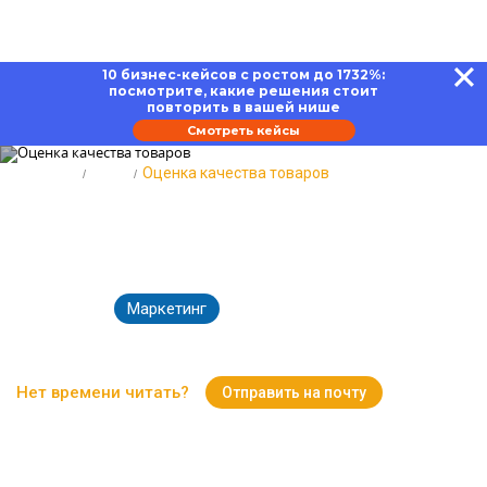
10 бизнес-кейсов с ростом до 1732%:
посмотрите, какие решения стоит
повторить в вашей нише
Смотреть кейсы
Главная
Блог
Оценка качества товаров
Оценка качества товаров:
критерии и способы
Маркетинг
31.05.2024
20972
Время чтения:
15 минут
Нет времени читать?
Отправить на почту
Вернуться к Блогу