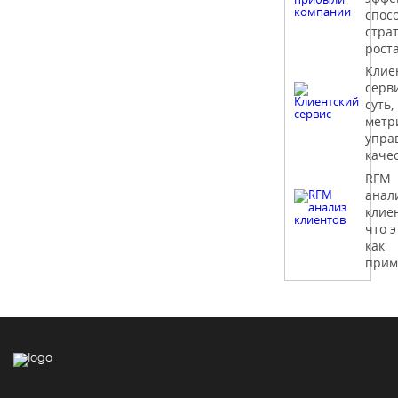
спос
стра
рост
Клие
серв
суть,
метр
упра
каче
RFM
анал
клие
что э
как
прим