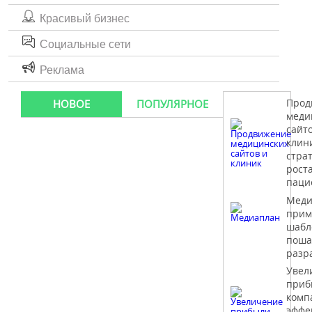
Красивый бизнес
Социальные сети
Реклама
Прод
НОВОЕ
ПОПУЛЯРНОЕ
меди
сайт
клин
стра
рост
паци
Меди
прим
шабл
поша
разр
Увел
приб
комп
эффе