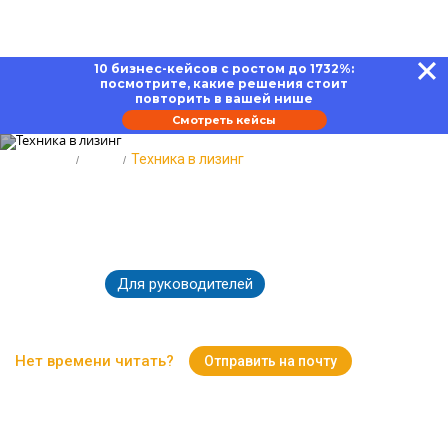
10 бизнес-кейсов с ростом до 1732%:
посмотрите, какие решения стоит
повторить в вашей нише
Смотреть кейсы
Главная
Блог
Техника в лизинг
Техника в лизинг: оформление и
особенности
Для руководителей
14.06.2024
4445
Время чтения:
15 минут
Нет времени читать?
Отправить на почту
Вернуться к Блогу