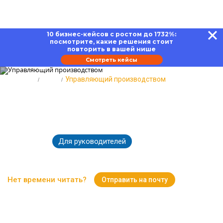
10 бизнес-кейсов с ростом до 1732%:
посмотрите, какие решения стоит
повторить в вашей нише
Смотреть кейсы
Главная
Блог
Управляющий производством
Управляющий производством:
требования, навыки, качества
Для руководителей
09.03.2023
17114
Время чтения:
10 минут
Нет времени читать?
Отправить на почту
Вернуться к Блогу