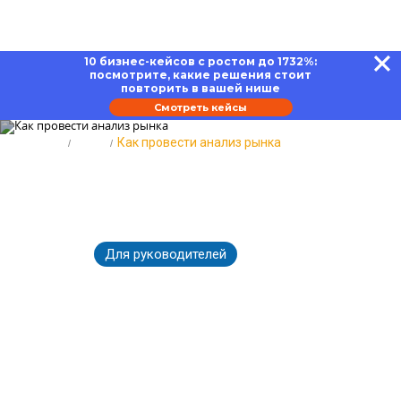
10 бизнес-кейсов с ростом до 1732%:
посмотрите, какие решения стоит
повторить в вашей нише
Смотреть кейсы
Главная
Блог
Как провести анализ рынка
Как провести анализ рынка:
пошаговый алгоритм
Для руководителей
18.06.2026
2732
Время чтения:
17 минут
Вернуться к Блогу