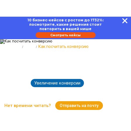
10 бизнес-кейсов с ростом до 1732%:
посмотрите, какие решения стоит
повторить в вашей нише
Смотреть кейсы
Главная
Блог
Как посчитать конверсию
Как посчитать конверсию:
формула и примеры
Увеличение конверсии
18.06.2026
2487
Время чтения:
21 минут
Нет времени читать?
Отправить на почту
Вернуться к Блогу