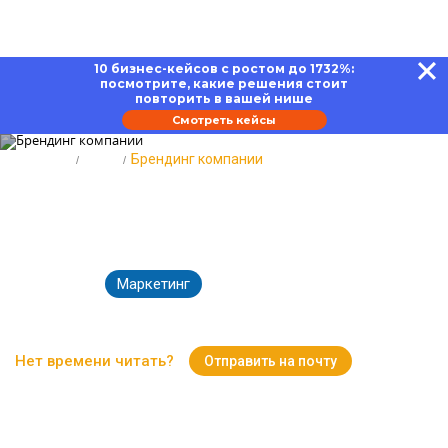
10 бизнес-кейсов с ростом до 1732%:
посмотрите, какие решения стоит
повторить в вашей нише
Смотреть кейсы
Главная
Блог
Брендинг компании
Брендинг компании: задачи,
этапы и ошибки
Маркетинг
15.01.2026
3224
Время чтения:
14 минут
Нет времени читать?
Отправить на почту
Вернуться к Блогу