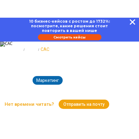
10 бизнес-кейсов с ростом до 1732%:
посмотрите, какие решения стоит
повторить в вашей нише
Смотреть кейсы
Главная
Блог
CAC
CAC: задачи, расчет, анализ
Маркетинг
12.03.2025
3634
Время чтения:
16 минут
Нет времени читать?
Отправить на почту
Вернуться к Блогу