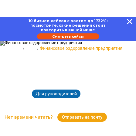
10 бизнес-кейсов с ростом до 1732%:
посмотрите, какие решения стоит
повторить в вашей нише
Смотреть кейсы
Главная
Блог
Финансовое оздоровление предприятия
Финансовое оздоровление
предприятия: насколько
эффективная процедура
Для руководителей
25.07.2023
4718
Время чтения:
15 минут
Нет времени читать?
Отправить на почту
Вернуться к Блогу