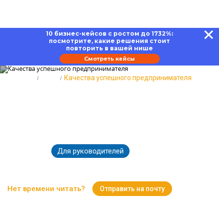
10 бизнес-кейсов с ростом до 1732%:
посмотрите, какие решения стоит
повторить в вашей нише
Смотреть кейсы
Главная
Блог
Качества успешного предпринимателя
Положительные и
отрицательные качества
успешного предпринимателя
Для руководителей
05.08.2022
25335
Время чтения:
8 минут
Нет времени читать?
Отправить на почту
Вернуться к Блогу