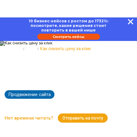
10 бизнес-кейсов с ростом до 1732%:
посмотрите, какие решения стоит
повторить в вашей нише
Смотреть кейсы
Главная
Блог
Как снизить цену за клик
Как снизить цену за клик в
зависимости от канала
продвижения
Продвижение сайта
7280
Время чтения:
10 минут
Нет времени читать?
Отправить на почту
Вернуться к Блогу