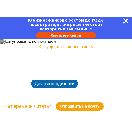
10 бизнес-кейсов с ростом до 1732%:
посмотрите, какие решения стоит
повторить в вашей нише
Смотреть кейсы
Главная
Блог
Как управлять коллективом
Как управлять коллективом: 5
правил и 9 секретов
Для руководителей
06.10.2021
94182
Время чтения:
14 минут
Нет времени читать?
Отправить на почту
Вернуться к Блогу