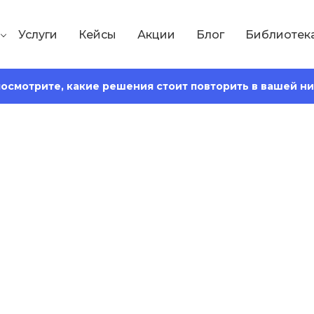
Услуги
Кейсы
Акции
Блог
Библиотек
 посмотрите, какие решения стоит повторить в вашей н
Сохранить статью:
Время чтения:
17 минут
 отказы на сайте 