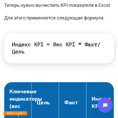
Теперь нужно вычислить KPI-показатели в Excel.
Для этого применяется следующая формула:
Индекс KPI = Вес KPI * Факт/
Цель
Ключевые
индикаторы
Индекс
Цель
Факт
(вес
KPI
KPI)
Забрать подарок