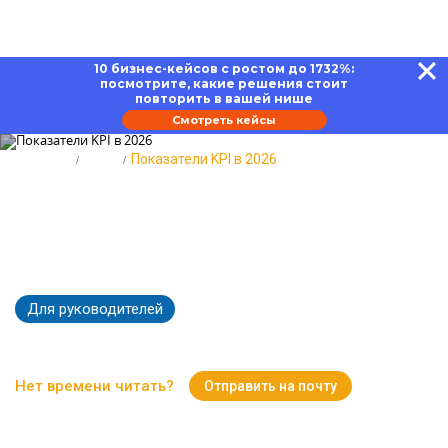
10 бизнес-кейсов с ростом до 1732%:
посмотрите, какие решения стоит
повторить в вашей нише
Смотреть кейсы
Главная
Блог
Показатели KPI в 2026
Показатели KPI в 2026 году:
этапы создания и внедрения в
компании
Для руководителей
12872
Время чтения:
19 минут
Нет времени читать?
Отправить на почту
Вернуться к Блогу