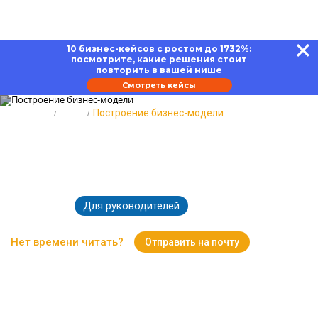
10 бизнес-кейсов с ростом до 1732%:
посмотрите, какие решения стоит
повторить в вашей нише
Смотреть кейсы
Главная
Блог
Построение бизнес-модели
Построение бизнес-модели:
понятие, цели, методологии
Для руководителей
13.08.2025
3892
Нет времени читать?
Отправить на почту
Вернуться к Блогу