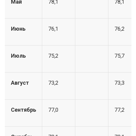
Май
78,1
78,1
Июнь
76,1
76,2
Июль
75,2
75,7
Август
73,2
73,3
Сентябрь
77,0
77,2