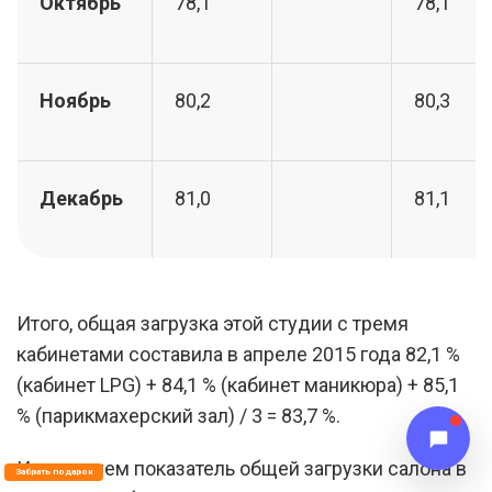
Октябрь
78,1
78,1
Ноябрь
80,2
80,3
Декабрь
81,0
81,1
Итого, общая загрузка этой студии с тремя
кабинетами составила в апреле 2015 года 82,1 %
(кабинет LPG) + 84,1 % (кабинет маникюра) + 85,1
% (парикмахерский зал) / 3 = 83,7 %.
Используем показатель общей загрузки салона в
Забрать подарок