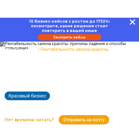
10 бизнес-кейсов с ростом до 1732%:
посмотрите, какие решения стоит
повторить в вашей нише
Смотреть кейсы
Главная
Блог
Рентабельность салона красоты
Рентабельность салона красоты:
причины падения и способы
повышения
Красивый бизнес
50467
Время чтения:
17 минут
Нет времени читать?
Отправить на почту
Вернуться к Блогу