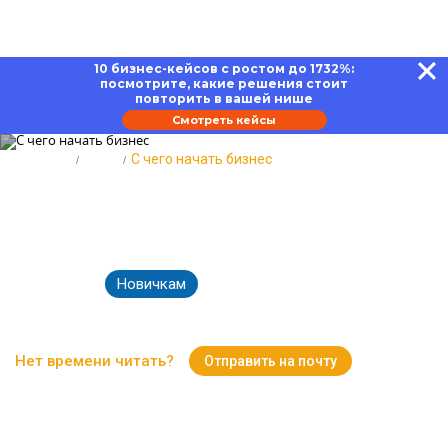
10 бизнес-кейсов с ростом до 1732%:
посмотрите, какие решения стоит
повторить в вашей нише
Смотреть кейсы
Главная
Блог
С чего начать бизнес
С чего начать бизнес: алгоритм
действий
Новичкам
15.09.2022
4767
Время чтения:
10 минут
Нет времени читать?
Отправить на почту
Вернуться к Блогу