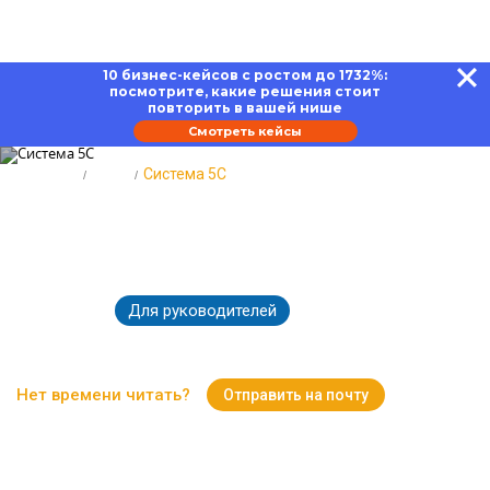
10 бизнес-кейсов с ростом до 1732%:
посмотрите, какие решения стоит
повторить в вашей нише
Смотреть кейсы
Главная
Блог
Система 5С
Система 5С: пошаговое
руководство по внедрению
Для руководителей
24.06.2026
2867
Время чтения:
16 минут
Нет времени читать?
Отправить на почту
Вернуться к Блогу