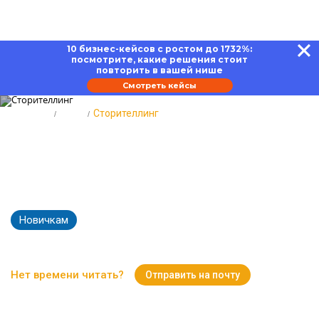
10 бизнес-кейсов с ростом до 1732%:
посмотрите, какие решения стоит
повторить в вашей нише
Смотреть кейсы
Главная
Блог
Сторителлинг
Сторителлинг: инструкция по
написанию крутых историй,
которые лайкнут миллионы
Новичкам
29982
Время чтения:
18 минут
Нет времени читать?
Отправить на почту
Вернуться к Блогу