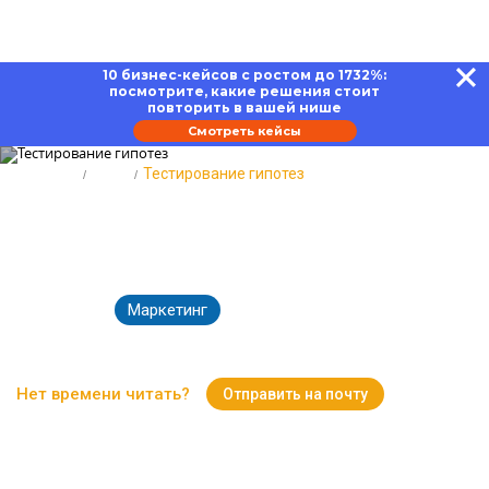
10 бизнес-кейсов с ростом до 1732%:
посмотрите, какие решения стоит
повторить в вашей нише
Смотреть кейсы
Главная
Блог
Тестирование гипотез
Тестирование гипотез: полезные
приемы для бизнеса
Маркетинг
12.07.2022
9694
Время чтения:
10 минут
Нет времени читать?
Отправить на почту
Вернуться к Блогу