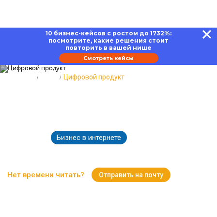
10 бизнес-кейсов с ростом до 1732%:
посмотрите, какие решения стоит
повторить в вашей нише
Смотреть кейсы
Главная
Блог
Цифровой продукт
Цифровой продукт: этапы
разработки, стратегии продаж
Бизнес в интернете
24.04.2023
19604
Время чтения:
12 минут
Нет времени читать?
Отправить на почту
Вернуться к Блогу