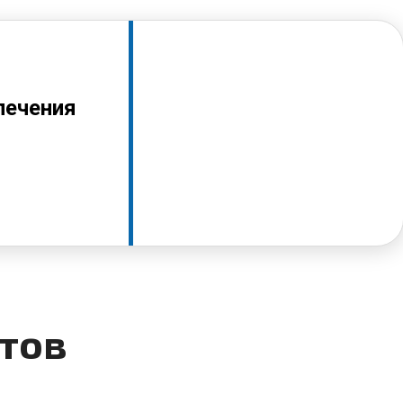
лечения
тов