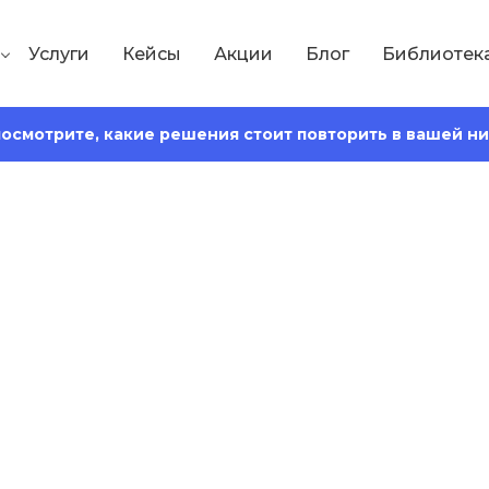
Услуги
Кейсы
Акции
Блог
Библиотек
 посмотрите, какие решения стоит повторить в вашей н
Сохранить статью:
92
Время чтения:
15 минут
то такие и как с 