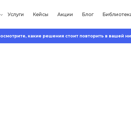
Услуги
Кейсы
Акции
Блог
Библиотек
 посмотрите, какие решения стоит повторить в вашей н
Сохранить статью:
3
Время чтения:
14 минут минут
е обязательства:
ствия