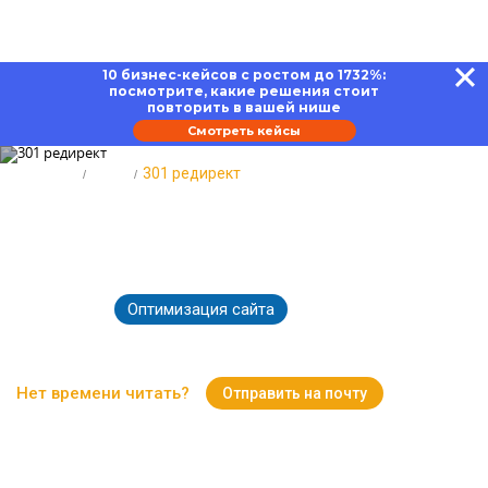
10 бизнес-кейсов с ростом до 1732%:
посмотрите, какие решения стоит
повторить в вашей нише
Смотреть кейсы
Главная
Блог
301 редирект
З01 редирект: на что влияет и как
настроить
Оптимизация сайта
16.09.2025
4608
Время чтения:
19 минут
Нет времени читать?
Отправить на почту
Вернуться к Блогу