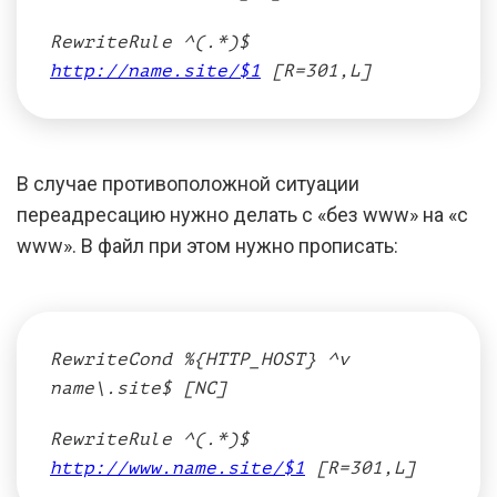
RewriteRule ^(.*)$
http://name.site/$1
[R=301,L]
В случае противоположной ситуации
переадресацию нужно делать с «без www» на «с
www». В файл при этом нужно прописать:
RewriteCond %{HTTP_HOST} ^v
name\.site$ [NC]
RewriteRule ^(.*)$
http://www.name.site/$1
[R=301,L]