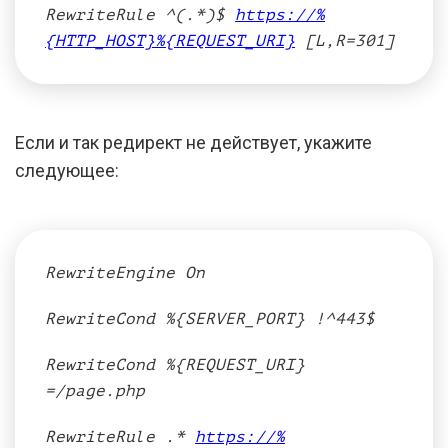
RewriteRule ^(.*)$
https://%
{HTTP_HOST}%{REQUEST_URI}
[L,R=301]
Если и так редирект не действует, укажите
следующее:
RewriteEngine On
RewriteCond %{SERVER_PORT} !^443$
RewriteCond %{REQUEST_URI}
=/page.php
RewriteRule .*
https://%