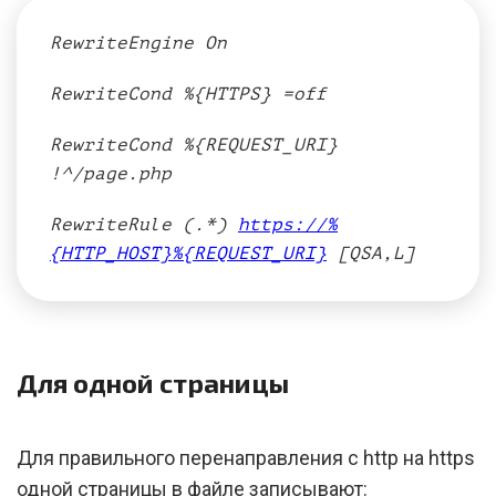
RewriteEngine On
RewriteCond %{HTTPS} =off
RewriteCond %{REQUEST_URI}
!^/page.php
RewriteRule (.*)
https://%
{HTTP_HOST}%{REQUEST_URI}
[QSA,L]
Для одной страницы
Для правильного перенаправления с http на https
одной страницы в файле записывают: