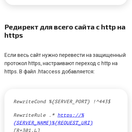
Редирект для всего сайта с http на
https
Если весь сайт нужно перевести на защищенный
протокол https, настраивают переход с http на
https. В файл .htaccess добавляется:
RewriteCond %{SERVER_PORT} !^443$
RewriteRule .*
https://%
{SERVER_NAME}%{REQUEST_URI}
[R=301,L]