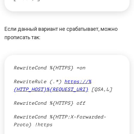
Если данный вариант не срабатывает, можно
прописать так:
RewriteCond %{HTTPS} =on
RewriteRule (.*)
https://%
{HTTP_HOST}%{REQUEST_URI}
[QSA,L]
RewriteCond %{HTTPS} off
RewriteCond %{HTTP:X-Forwarded-
Proto} !https