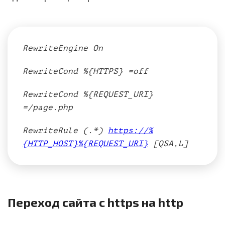
RewriteEngine On
RewriteCond %{HTTPS} =off
RewriteCond %{REQUEST_URI}
=/page.php
RewriteRule (.*)
https://%
{HTTP_HOST}%{REQUEST_URI}
[QSA,L]
Переход сайта с https на http