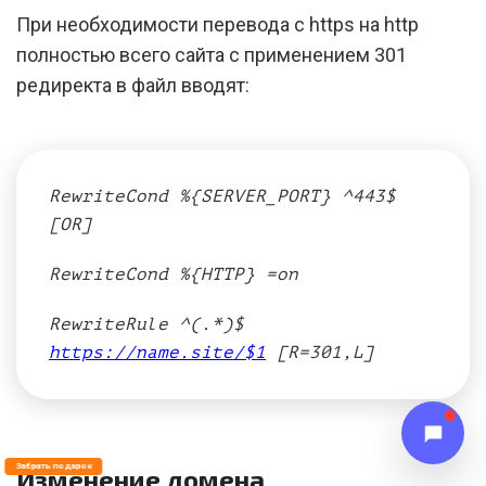
При необходимости перевода с https на http
полностью всего сайта с применением 301
редиректа в файл вводят:
RewriteCond %{SERVER_PORT} ^443$
[OR]
RewriteCond %{HTTP} =on
RewriteRule ^(.*)$
https://name.site/$1
[R=301,L]
Забрать подарок
Изменение домена