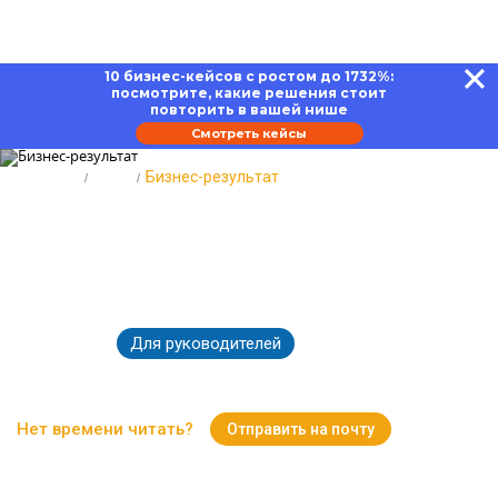
10 бизнес-кейсов с ростом до 1732%:
посмотрите, какие решения стоит
повторить в вашей нише
Смотреть кейсы
Главная
Блог
Бизнес-результат
Бизнес-результат: как измерить
и улучшить ключевые
показатели компании
Для руководителей
25.06.2025
4768
Время чтения:
17 минут
Нет времени читать?
Отправить на почту
Вернуться к Блогу