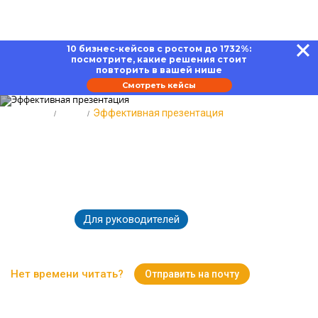
10 бизнес-кейсов с ростом до 1732%:
посмотрите, какие решения стоит
повторить в вашей нише
Смотреть кейсы
Главная
Блог
Эффективная презентация
Эффективная презентация:
инструменты, структура,
технология проведения
Для руководителей
07.04.2022
17523
Время чтения:
9 минут
Нет времени читать?
Отправить на почту
Вернуться к Блогу