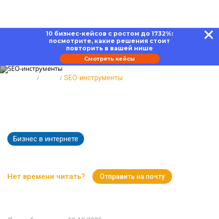
10 бизнес-кейсов с ростом до 1732%:
посмотрите, какие решения стоит
повторить в вашей нише
Смотреть кейсы
Главная
Блог
SEO-инструменты
SEO-инструменты: для работы с
текстом, анализа, мониторинга
Бизнес в интернете
3424
Время чтения:
18 минут
Нет времени читать?
Отправить на почту
Вернуться к Блогу