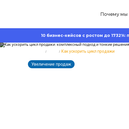
Почему мы
10 бизнес-кейсов с ростом до 1732%:
Главная
Блог
Как ускорить цикл продажи
Увеличение продаж
4307
Время чте
Как ускорить
подход и тон