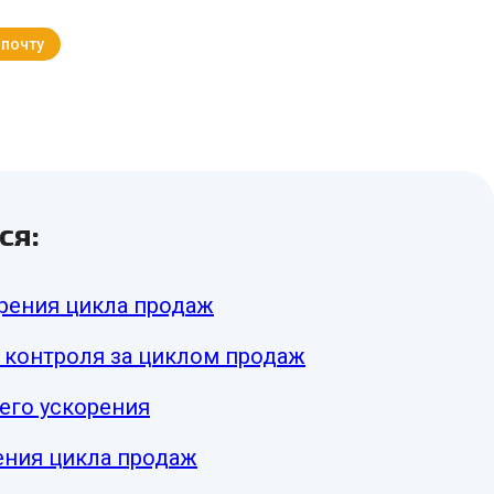
 почту
Вернуться к Блогу
ся:
орения цикла продаж
 контроля за циклом продаж
его ускорения
ения цикла продаж