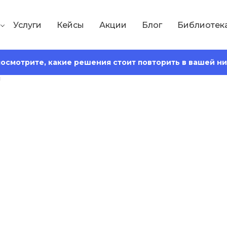
Услуги
Кейсы
Акции
Блог
Библиотек
 посмотрите, какие решения стоит повторить в вашей н
Сохранить статью:
ния:
17 минут
 цикл продажи: к
кие решения